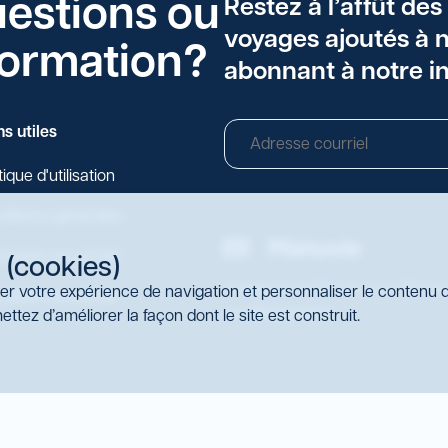
uestions ou
Restez à l’affût des
voyages ajoutés à n
formation?
abonnant à notre in
ns utiles
tique d'utilisation
ditions générales
nexion au portail
 (cookies)
Voyages A+ est fière de vous offrir l
rer votre expérience de navigation et personnaliser le contenu d
ription au portail
vos déplacements.
ttez d’améliorer la façon dont le site est construit.