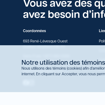
Vous avez des q
avez besoin d’in
Coordonnées
Lie
693 René-Lévesque Ouest
Poli
Québec (Québec) G1S 1T1
Con
Sans-Frais: 1 (877) 683-6388
Con
Notre utilisation des témoins
Tél: (418) 683-6388
Nous utilisons des témoins (cookies) afin d’amélio
Insc
info@voyagesaplus.com
internet. En cliquant sur Accepter, vous nous perme