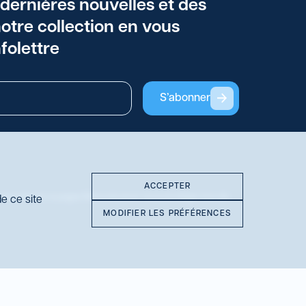
 dernières nouvelles et des
otre collection en vous
folettre
S’abonner
ACCEPTER
es assurances voyages Manuvie pour vous protéger lors de
e ce site
MODIFIER LES PRÉFÉRENCES