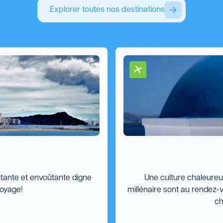
Explorer toutes nos destinations
vitante et envoûtante digne
Une culture chaleureu
voyage!
millénaire sont au rendez-v
ch