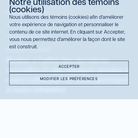
Notre utilisation des témoins
(cookies)
Politique d'utilisation
Nous utilisons des témoins (cookies) afin d’améliorer
votre expérience de navigation et personnaliser le
Conditions générales
contenu de ce site internet. En cliquant sur Accepter,
Connexion au portail
vous nous permettez d’améliorer la façon dont le site
est construit.
Inscription au portail
Restez à l’affût des dernières
ACCEPTER
nouvelles et des voyages ajoutés à
notre collection en vous abonnant
MODIFIER LES PRÉFÉRENCES
à notre infolettre
S’abonner